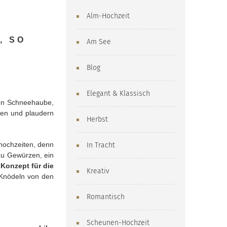
Alm-Hochzeit
, SO
Am See
Blog
Elegant & Klassisch
nden Schneehaube,
men und plaudern
Herbst
rhochzeiten, denn
In Tracht
zu Gewürzen, ein
-Konzept für die
Kreativ
 Knödeln von den
Romantisch
Scheunen-Hochzeit