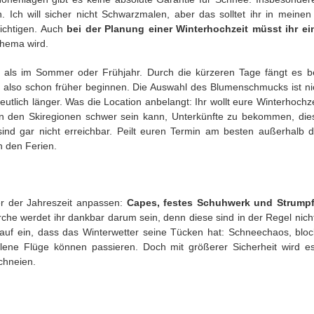
 Ich will sicher nicht Schwarzmalen, aber das solltet ihr in meinen
ichtigen. Auch
bei der Planung einer Winterhochzeit müsst ihr e
Thema wird.
 als im Sommer oder Frühjahr. Durch die kürzeren Tage fängt es b
 also schon früher beginnen. Die Auswahl des Blumenschmucks ist ni
eutlich länger. Was die Location anbelangt: Ihr wollt eure Winterhochz
in den Skiregionen schwer sein kann, Unterkünfte zu bekommen, diese
nd gar nicht erreichbar. Peilt euren Termin am besten außerhalb d
n den Ferien.
er der Jahreszeit anpassen:
Capes, festes Schuhwerk und Strumpf
irche werdet ihr dankbar darum sein, denn diese sind in der Regel nic
rauf ein, dass das Winterwetter seine Tücken hat: Schneechaos, bloc
lene Flüge können passieren. Doch mit größerer Sicherheit wird e
schneien.