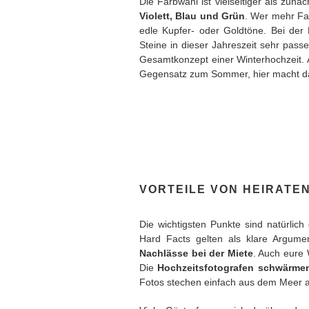
Die Farbwahl ist vielseitiger als zunä
Violett, Blau und Grün
. Wer mehr Far
edle Kupfer- oder Goldtöne. Bei der 
Steine in dieser Jahreszeit sehr pass
Gesamtkonzept einer Winterhochzeit.
Gegensatz zum Sommer, hier macht das 
VORTEILE VON HEIRATEN
Die wichtigsten Punkte sind natürlic
Hard Facts gelten als klare Argume
Nachlässe bei der Miete
. Auch eure 
Die
Hochzeitsfotografen schwärmen
Fotos stechen einfach aus dem Meer 