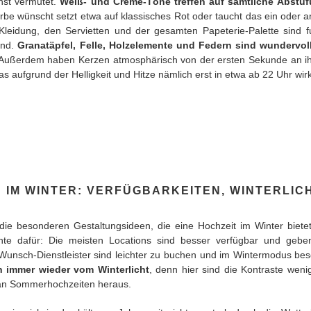
chst vermutet.
Weiß- und Creme-Töne treffen auf sämtliche Abstuf
be wünscht setzt etwa auf klassisches Rot oder taucht das ein oder 
Kleidung, den Servietten und der gesamten Papeterie-Palette sind f
end.
Granatäpfel, Felle, Holzelemente und Federn sind wundervol
 Außerdem haben Kerzen atmosphärisch von der ersten Sekunde an ih
aufgrund der Helligkeit und Hitze nämlich erst in etwa ab 22 Uhr wirk
 IM WINTER: VERFÜGBARKEITEN, WINTERLIC
h die besonderen Gestaltungsideen, die eine Hochzeit im Winter biete
nte dafür: Die meisten Locations sind besser verfügbar und gebe
Wunsch-Dienstleister sind leichter zu buchen und im Wintermodus bes
 immer wieder vom Winterlicht
, denn hier sind die Kontraste weni
an Sommerhochzeiten heraus.