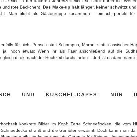
 sie sich in der kälteren Jahreszeit nicht so stark durch die Wette
e und rote Bäckchen).
Das Make-up hält länger, keiner schwitzt
und
nicht. Man bleibt als Gästegruppe zusammen – einfach perfekt für
benfalls für sich: Punsch statt Schampus, Maroni statt klassischer 
h ja, noch etwas: Wenn ihr als Paar anschließend auf die Südha
 gleich direkt nach der Hochzeit durchstarten – dort ist es dann näml
UNSCH UND KUSCHEL-CAPES: NUR I
hochzeit konkrete Bilder im Kopf: Zarte Schneeflocken, die vom Hi
de Schneedecke strahlt und die Gemüter erwärmt. Doch kann man da
n Höhenlagen gibt es keine absolute Garantie für Schnee. Insbesonde