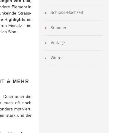
ungen von Lila,
andere Element in
Schloss-Hochzeit
unkelnde Strass-
le Highlights
im
ren Einsatz – im
Sommer
lich Sinn.
Vintage
Winter
HT & MEHR
t. Doch auch die
n euch oft noch
onders motiviert.
ger stark und die