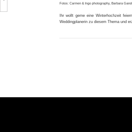
Fotos:
Carmen & Ingo photography
,
Barbara Gand
Ihr wollt gerne eine Winterhochzeit fei
Weddingplanerin zu diesem Thema und erzä