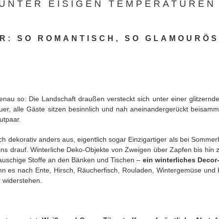
UNTER EISIGEN TEMPERATUREN
ER: SO ROMANTISCH, SO GLAMOURÖS
genau so: Die Landschaft draußen versteckt sich unter einer glitzer
feuer, alle Gäste sitzen besinnlich und nah aneinandergerückt beisam
utpaar.
 dekorativ anders aus, eigentlich sogar Einzigartiger als bei Somme
ins drauf. Winterliche Deko-Objekte von Zweigen über Zapfen bis hin 
auschige Stoffe an den Bänken und Tischen –
ein winterliches Decor
n es nach Ente, Hirsch, Räucherfisch, Rouladen, Wintergemüse und
 widerstehen.