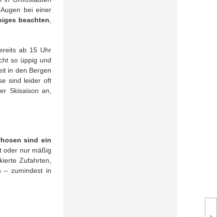
 Augen bei einer
iniges beachten
,
ereits ab 15 Uhr
cht so üppig und
eit in den Bergen
 sind leider oft
er Skisaison an,
hosen sind ein
ht oder nur mäßig
kierte Zufahrten,
s – zumindest in
>