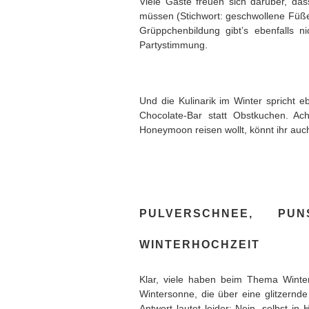
Viele Gäste freuen sich darüber, dass
müssen (Stichwort: geschwollene Füß
Grüppchenbildung gibt’s ebenfalls 
Partystimmung.
Und die Kulinarik im Winter spricht e
Chocolate-Bar statt Obstkuchen. Ac
Honeymoon reisen wollt, könnt ihr auch
PULVERSCHNEE, P
WINTERHOCHZEIT
Klar, viele haben beim Thema Winter
Wintersonne, die über eine glitzern
Antwort lautet leider: Nein, selbst i