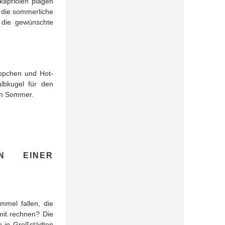
rkapriolen plagen
 die sommerliche
 die gewünschte
Häppchen und Hot-
lbkugel für den
ich Sommer.
N EINER
mmel fallen, die
mit rechnen? Die
re in Großstädten