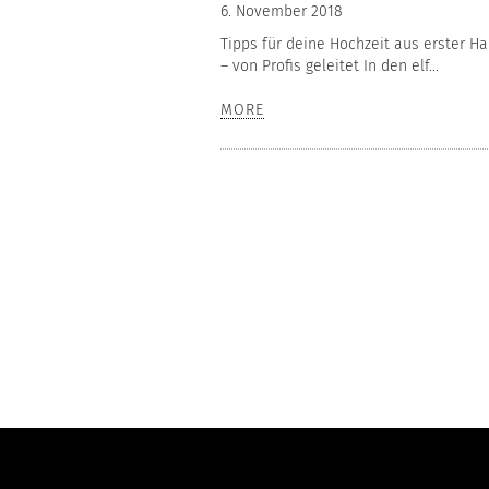
6. November 2018
Tipps für deine Hochzeit aus erster H
– von Profis geleitet In den elf...
MORE