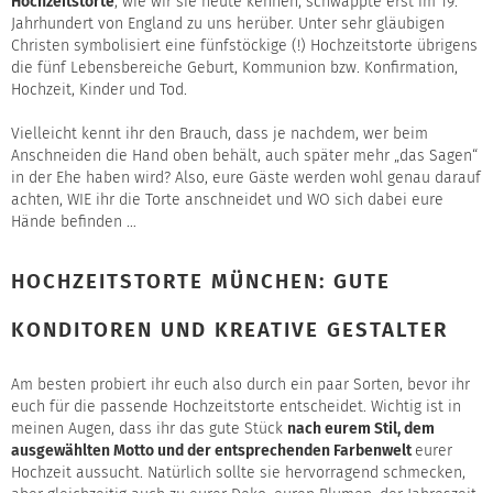
Hochzeitstorte
, wie wir sie heute kennen, schwappte erst im 19.
Jahrhundert von England zu uns herüber. Unter sehr gläubigen
Christen symbolisiert eine fünfstöckige (!) Hochzeitstorte übrigens
die fünf Lebensbereiche Geburt, Kommunion bzw. Konfirmation,
Hochzeit, Kinder und Tod.
Vielleicht kennt ihr den Brauch, dass je nachdem, wer beim
Anschneiden die Hand oben behält, auch später mehr „das Sagen“
in der Ehe haben wird? Also, eure Gäste werden wohl genau darauf
achten, WIE ihr die Torte anschneidet und WO sich dabei eure
Hände befinden …
HOCHZEITSTORTE MÜNCHEN: GUTE
KONDITOREN UND KREATIVE GESTALTER
Am besten probiert ihr euch also durch ein paar Sorten, bevor ihr
euch für die passende Hochzeitstorte entscheidet. Wichtig ist in
meinen Augen, dass ihr das gute Stück
nach eurem Stil, dem
ausgewählten Motto und der entsprechenden Farbenwelt
eurer
Hochzeit aussucht. Natürlich sollte sie hervorragend schmecken,