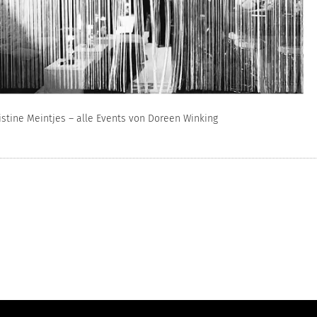
ristine Meintjes – alle Events von Doreen Winking